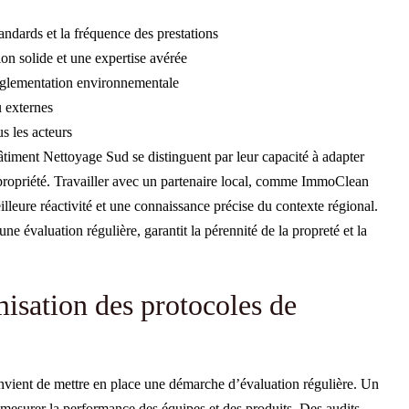
tandards et la fréquence des prestations
ion solide et une expertise avérée
réglementation environnementale
u externes
s les acteurs
timent Nettoyage Sud se distinguent par leur capacité à adapter
propriété. Travailler avec un partenaire local, comme ImmoClean
lleure réactivité et une connaissance précise du contexte régional.
e évaluation régulière, garantit la pérennité de la propreté et la
misation des protocoles de
convient de mettre en place une démarche d’évaluation régulière. Un
e mesurer la performance des équipes et des produits. Des audits