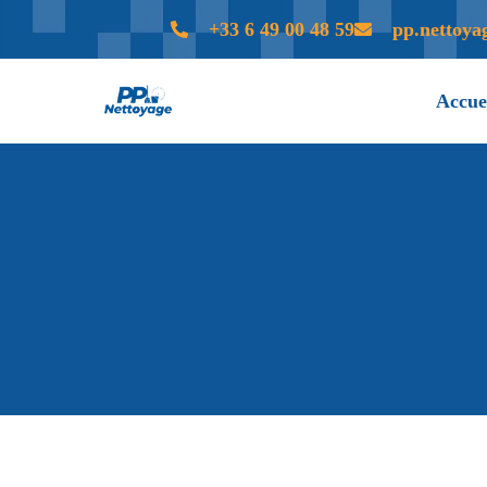
+33 6 49 00 48 59
pp.nettoy
Accue