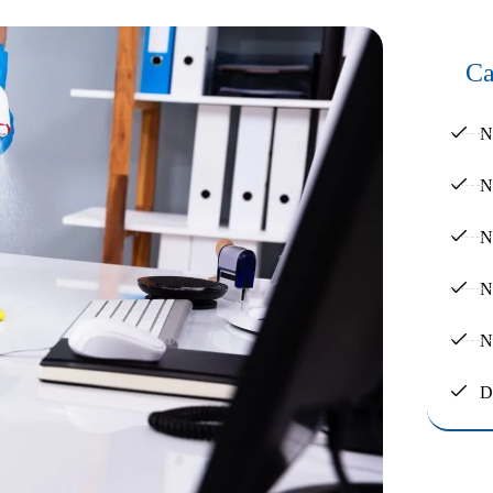
Ca
N
N
N
N
N
D