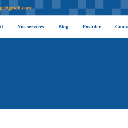
age@gmail.com
il
Nos services
Blog
Postuler
Conta